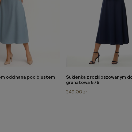
nem odcinana pod biustem
Sukienka z rozkloszowanym d
odaj do koszyka
dodaj do koszyka
3
granatowa 678
349,00 zł