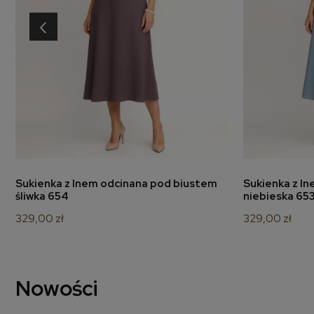
‹
Sukienka z lnem odcinana pod biustem
Sukienka z l
dodaj do koszyka
d
śliwka 654
niebieska 65
329,00 zł
329,00 zł
Nowości