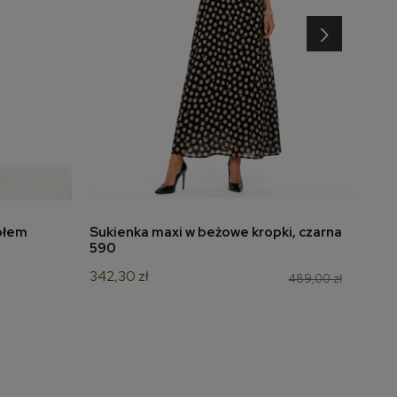
›
ołem
Sukienka maxi w beżowe kropki, czarna
Su
dodaj do koszyka
590
gro
342,30 zł
59
489,00 zł