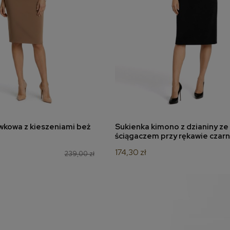
wkowa z kieszeniami beż
Sukienka kimono z dzianiny ze
odaj do koszyka
dodaj do koszyka
ściągaczem przy rękawie czar
174,30 zł
239,00 zł