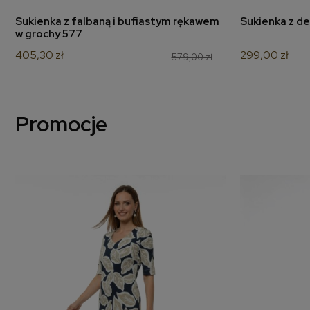
Sukienka z falbaną i bufiastym rękawem
Sukienka z de
dodaj do koszyka
d
w grochy 577
405,30 zł
299,00 zł
579,00 zł
Promocje