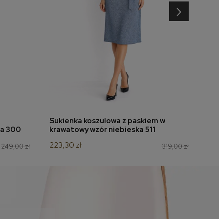
›
Sukienka koszulowa z paskiem w
Bl
dodaj do koszyka
na 300
krawatowy wzór niebieska 511
19
223,30 zł
111
249,00 zł
319,00 zł