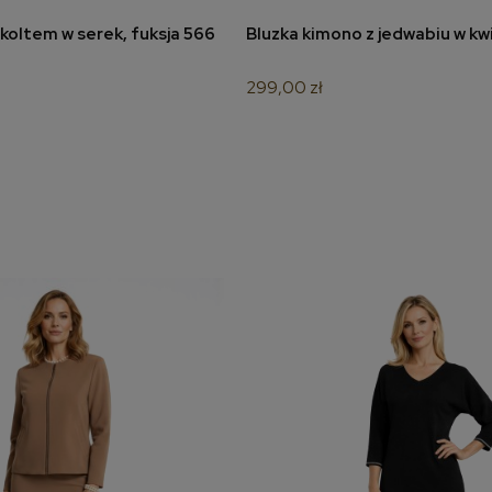
koltem w serek, fuksja 566
Bluzka kimono z jedwabiu w kw
odaj do koszyka
dodaj do koszyka
299,00 zł