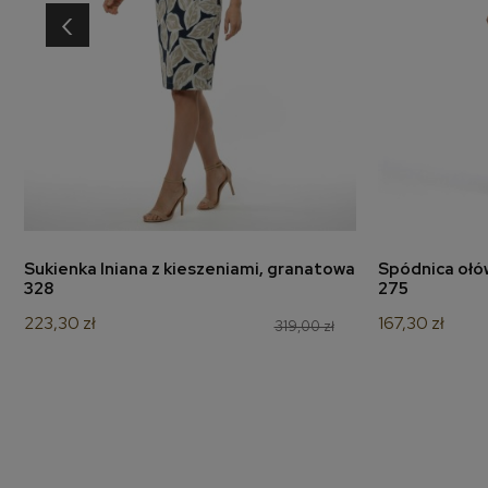
‹
Sukienka lniana z kieszeniami, granatowa
Spódnica ołó
dodaj do koszyka
d
328
275
223,30 zł
167,30 zł
319,00 zł